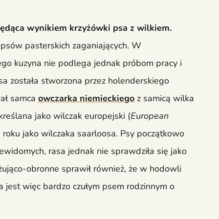
 będąca wynikiem krzyżówki psa z wilkiem.
i psów pasterskich zaganiających. W
go kuzyna nie podlega jednak próbom pracy i
Rasa została stworzona przez holenderskiego
wał samca
owczarka niemieckiego
z samicą wilka
reślana jako wilczak europejski (
European
 roku jako wilczaka saarloosa. Psy początkowo
widomych, rasa jednak nie sprawdziła się jako
żująco-obronne sprawił również, że w hodowli
a jest więc bardzo czułym psem rodzinnym o