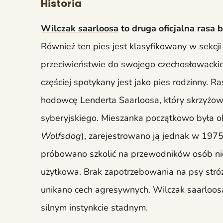
Historia
Wilczak saarloosa
to druga oficjalna rasa
Również ten pies jest klasyfikowany w sekcj
przeciwieństwie do swojego czechosłowackie
częściej spotykany jest jako pies rodzinny. 
hodowcę Lenderta Saarloosa, który skrzyżo
syberyjskiego. Mieszanka początkowo była ok
Wolfsdog
), zarejestrowano ją jednak w 1975
próbowano szkolić na przewodników osób nie
użytkowa. Brak zapotrzebowania na psy stró
unikano cech agresywnych. Wilczak saarloos
silnym instynkcie stadnym.