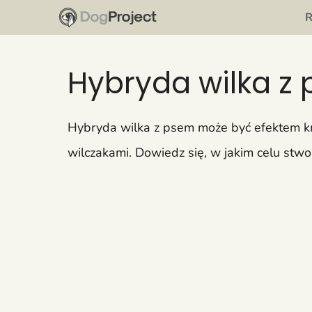
Przejdź
do
treści
Hybryda wilka z 
Hybryda wilka z psem może być efektem kr
wilczakami. Dowiedz się, w jakim celu stw