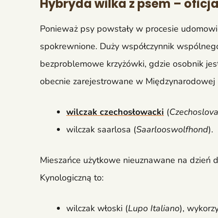
Hybryda wilka z psem – oficja
Ponieważ psy powstały w procesie udomowien
spokrewnione. Duży współczynnik wspólneg
bezproblemowe krzyżówki, gdzie osobnik jes
obecnie zarejestrowane w Międzynarodowej F
wilczak czechosłowacki
(
Czechoslov
wilczak saarlosa (
Saarlooswolfhond
).
Mieszańce użytkowe nieuznawane na dzień d
Kynologiczną to:
wilczak włoski (
Lupo Italiano
), wykorz