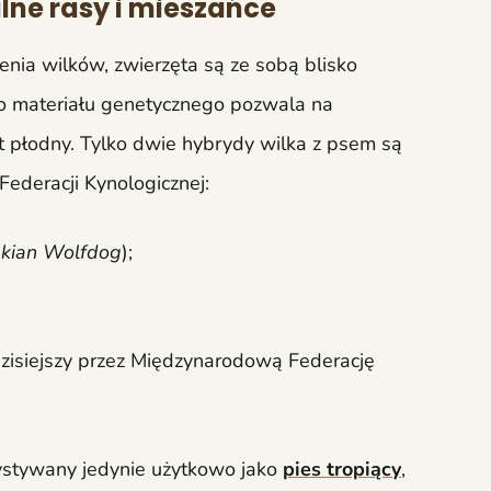
lne rasy i mieszańce
ia wilków, zwierzęta są ze sobą blisko
o materiału genetycznego pozwala na
t płodny. Tylko dwie hybrydy wilka z psem są
ederacji Kynologicznej:
akian Wolfdog
);
zisiejszy przez Międzynarodową Federację
ystywany jedynie użytkowo jako
pies tropiący
,