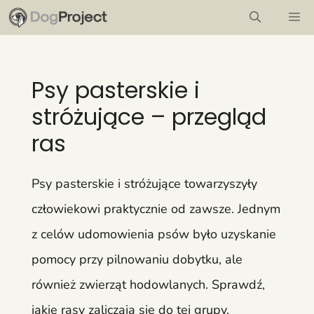
Przejdź
M
do
treści
Psy pasterskie i
stróżujące – przegląd
ras
Psy pasterskie i stróżujące towarzyszyły
człowiekowi praktycznie od zawsze. Jednym
z celów udomowienia psów było uzyskanie
pomocy przy pilnowaniu dobytku, ale
również zwierząt hodowlanych. Sprawdź,
jakie rasy zaliczają się do tej grupy.