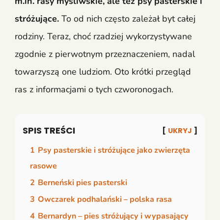
m.in. rasy myśliwskie, ale też psy pasterskie i
stróżujące.
To od nich często zależał byt całej
rodziny. Teraz, choć rzadziej wykorzystywane
zgodnie z pierwotnym przeznaczeniem, nadal
towarzyszą one ludziom. Oto krótki przegląd
ras z informacjami o tych czworonogach.
SPIS TREŚCI
UKRYJ
1
Psy pasterskie i stróżujące jako zwierzęta
rasowe
2
Berneński pies pasterski
3
Owczarek podhalański – polska rasa
4
Bernardyn – pies stróżujący i wypasający