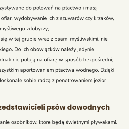
orzystywane do polowań na ptactwo i małą
e ofiar, wydobywanie ich z szuwarów czy krzaków,
z myśliwego zdobyczy;
ą się w tej grupie wraz z psami myśliwskimi, nie
kiego. Do ich obowiązków należy jedynie
ednak nie polują na ofiarę w sposób bezpośredni;
szystkim aportowaniem ptactwa wodnego. Dzięki
oskonale sobie radzą z penetrowaniem jezior
rzedstawicieli psów dowodnych
nie osobników, które będą świetnymi pływakami.