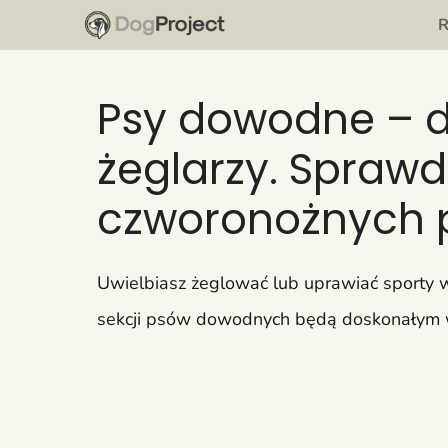
Przejdź
do
treści
Psy dowodne – d
żeglarzy. Sprawd
czworonożnych 
Uwielbiasz żeglować lub uprawiać sporty 
sekcji psów dowodnych będą doskonałym wyb