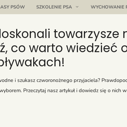
RASY PSÓW
SZKOLENIE PSA
WYCHOWANIE 
oskonali towarzysze 
ź, co warto wiedzieć 
pływakach!
wodne i szukasz czworonożnego przyjaciela? Prawdopodo
orem. Przeczytaj nasz artykuł i dowiedz się o nich wi