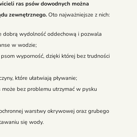
wicieli ras psów dowodnych można
ądu zewnętrznego.
Oto najważniejsze z nich:
je dobrą wydolność oddechową i pozwala
anse w wodzie;
 psom wyporność, dzięki której bez trudności
yny, które ułatwiają pływanie;
pies może bez problemu utrzymać w pysku
 z ochronnej warstwy okrywowej oraz grubego
tawaniu się wody.