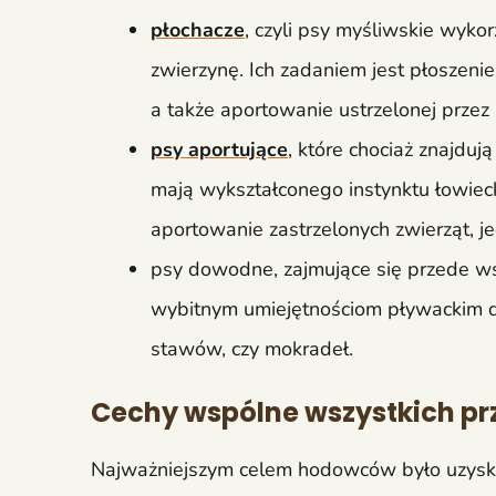
płochacze
, czyli psy myśliwskie wyk
zwierzynę. Ich zadaniem jest płoszeni
a także aportowanie ustrzelonej prze
psy aportujące
, które chociaż znajduj
mają wykształconego instynktu łowiec
aportowanie zastrzelonych zwierząt, j
psy dowodne, zajmujące się przede w
wybitnym umiejętnościom pływackim d
stawów, czy mokradeł.
Cechy wspólne wszystkich p
Najważniejszym celem hodowców było uzyska