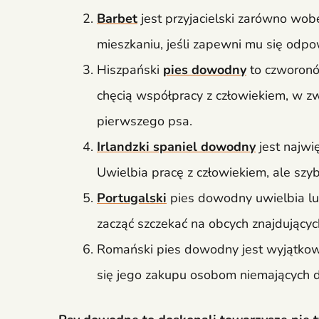
Barbet
jest przyjacielski zarówno wobec
mieszkaniu, jeśli zapewni mu się od
Hiszpański
pies dowodny
to czworonóg
chęcią współpracy z człowiekiem, w zw
pierwszego psa.
Irlandzki spaniel dowodny
jest najwi
Uwielbia pracę z człowiekiem, ale sz
Portugalski
pies dowodny uwielbia ludz
zacząć szczekać na obcych znajdujących
Romański pies dowodny jest wyjątkowo 
się jego zakupu osobom niemających 