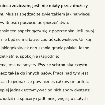
ieco zdziczałe, jeśli nie miały przez dłuższy
em.
Musisz spędzać ze zwierzakiem jak najwięcej
ywatność i poczucie bezpieczeństwa;
ie ten aspekt łączy się z poprzednim. Jeśli twój
, nie będzie mu łatwo zaufać człowiekowi. Unikaj
 jakiegokolwiek naruszania granic psiaka. Jasno
likatnie, spokojnie i łagodnie;
zymaj psa na smyczy.
Psy ze schroniska często
 lecz także do innych psów.
Praca nad tym jest
acza to jednak, że powinieneś całkowicie unikać
lepiej jednak utrzymywać od nich spory dystans;
chodził na spacery i jadł mniej więcej o stałych