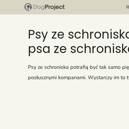
Przejdź
do
treści
Psy ze schronisk
psa ze schronis
Psy ze schroniska potrafią być tak samo pi
posłusznymi kompanami. Wystarczy im to ty