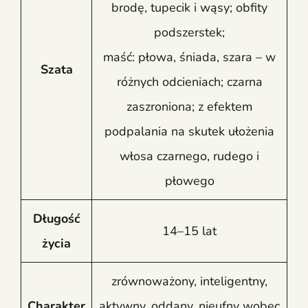
brodę, tupecik i wąsy; obfity
podszerstek;
maść: płowa, śniada, szara – w
Szata
różnych odcieniach; czarna
zaszroniona; z efektem
podpalania na skutek ułożenia
włosa czarnego, rudego i
płowego
Długość
14–15 lat
życia
zrównoważony, inteligentny,
Charakter
aktywny, oddany, nieufny wobec