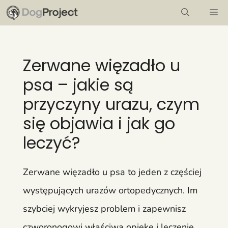
Przejdź
M
do
treści
Zerwane więzadło u
psa – jakie są
przyczyny urazu, czym
się objawia i jak go
leczyć?
Zerwane więzadło u psa to jeden z częściej
występujących urazów ortopedycznych. Im
szybciej wykryjesz problem i zapewnisz
czworonogowi właściwą opiekę i leczenie,