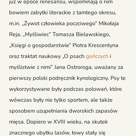
już w epoce renesansu, wspominają o nim
bowiem zabytki literackie z tamtego okresu,
m.in. „Żywot człowieka poczciwego” Mikołaja
Reja, „Myśliwiec” Tomasza Bielawskiego,
„Księgi o gospodarstwie” Piotra Krescentyna
oraz traktat naukowy „O psach
gończych
i
myślistwie z nimi” Jana Ostroroga, uważany za
pierwszy polski podręcznik kynologiczny. Psy te
wykorzystywane były podczas polowań, które
wówczas były nie tylko sportem, ale także
sposobem uzupełniania dworskich zapasów
mięsa. Dopiero w XVIII wieku, na skutek
znacznego ubytku lasów, łowy stały się