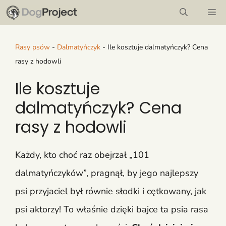
Przejdź
M
do
treści
Rasy psów
-
Dalmatyńczyk
-
Ile kosztuje dalmatyńczyk? Cena
rasy z hodowli
Ile kosztuje
dalmatyńczyk? Cena
rasy z hodowli
Każdy, kto choć raz obejrzał „101
dalmatyńczyków”, pragnął, by jego najlepszy
psi przyjaciel był równie słodki i cętkowany, jak
psi aktorzy! To właśnie dzięki bajce ta psia rasa