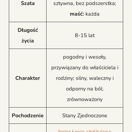
Szata
sztywna, bez podszerstka;
maść:
każda
Długość
8-15 lat
życia
pogodny i wesoły,
przywiązany do właściciela i
Charakter
rodziny; silny, waleczny i
odporny na ból;
zrównoważony
Pochodzenie
Stany Zjednoczone
terier
i
pies stróżujący
;