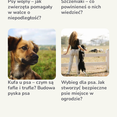
Psy wojny – jak
Szczeniaki – co
zwierzęta pomagały
powinieneś o nich
w walce o
wiedzieć?
niepodległość?
Kufa u psa – czym są
Wybieg dla psa. Jak
fafle i trufle? Budowa
stworzyć bezpieczne
pyska psa
psie miejsce w
ogrodzie?