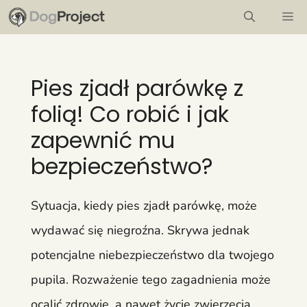
Przejdź
M
do
treści
Pies zjadł parówkę z
folią! Co robić i jak
zapewnić mu
bezpieczeństwo?
Sytuacja, kiedy pies zjadł parówkę, może
wydawać się niegroźna. Skrywa jednak
potencjalne niebezpieczeństwo dla twojego
pupila. Rozważenie tego zagadnienia może
ocalić zdrowie, a nawet życie zwierzęcia.