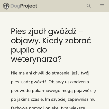
Przejdź
M
do
treści
Pies zjadł gwóźdź –
objawy. Kiedy zabrać
pupila do
weterynarza?
Nie ma ani chwili do stracenia, jeśli twój
pies zjadł gwóźdź. Objawy uszkodzenia
przewodu pokarmowego mogą pojawić się
po jakimś czasie. Im szybciej zapewnisz mu
fachową pomoc i opiekę, tym większe