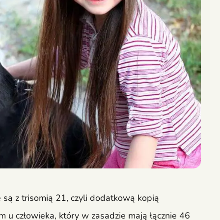
są z trisomią 21, czyli dodatkową kopią
u człowieka, który w zasadzie mają łącznie 46