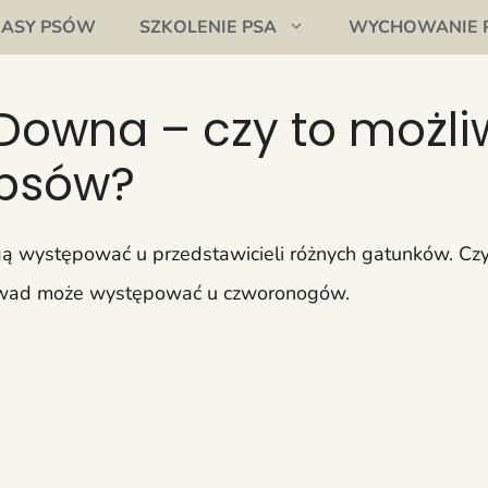
RASY PSÓW
SZKOLENIE PSA
WYCHOWANIE 
 Downa – czy to możl
 psów?
gą występować u przedstawicieli różnych gatunków. Cz
ł wad może występować u czworonogów.