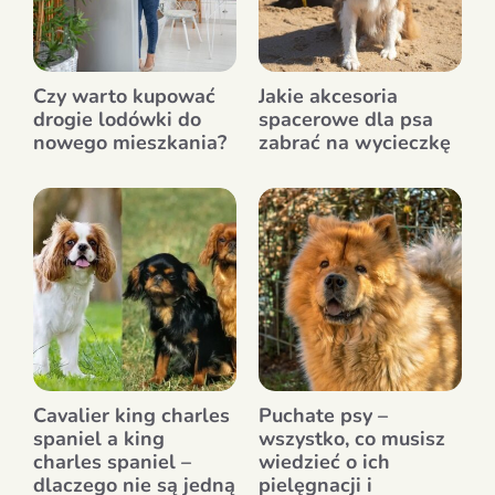
Czy warto kupować
Jakie akcesoria
drogie lodówki do
spacerowe dla psa
nowego mieszkania?
zabrać na wycieczkę
Cavalier king charles
Puchate psy –
spaniel a king
wszystko, co musisz
charles spaniel –
wiedzieć o ich
dlaczego nie są jedną
pielęgnacji i