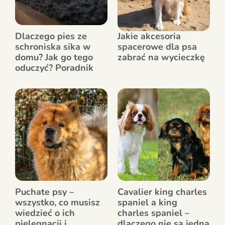
Dlaczego pies ze
Jakie akcesoria
schroniska sika w
spacerowe dla psa
domu? Jak go tego
zabrać na wycieczkę
oduczyć? Poradnik
Puchate psy –
Cavalier king charles
wszystko, co musisz
spaniel a king
wiedzieć o ich
charles spaniel –
pielęgnacji i
dlaczego nie są jedną