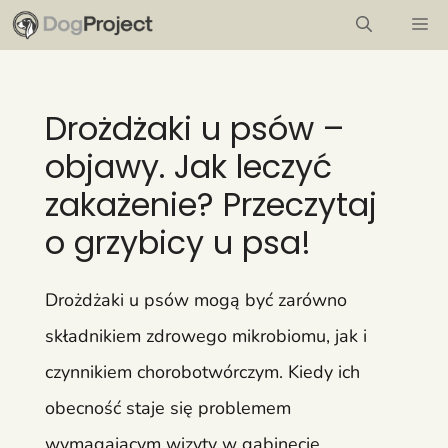
Przejdź
M
do
treści
Drożdżaki u psów –
objawy. Jak leczyć
zakażenie? Przeczytaj
o grzybicy u psa!
Drożdżaki u psów mogą być zarówno
składnikiem zdrowego mikrobiomu, jak i
czynnikiem chorobotwórczym. Kiedy ich
obecność staje się problemem
wymagającym wizyty w gabinecie