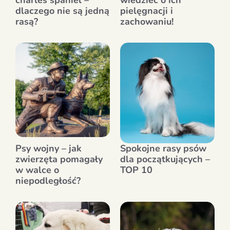
charles spaniel –
wiedzieć o ich
dlaczego nie są jedną
pielęgnacji i
rasą?
zachowaniu!
Psy wojny – jak
Spokojne rasy psów
zwierzęta pomagały
dla początkujących –
w walce o
TOP 10
niepodległość?