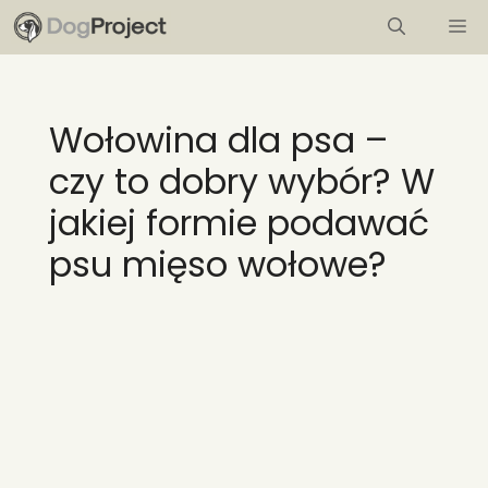
Przejdź
M
do
treści
Wołowina dla psa –
czy to dobry wybór? W
jakiej formie podawać
psu mięso wołowe?