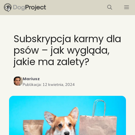
Przejdź
M
do
treści
Subskrypcja karmy dla
psów – jak wygląda,
jakie ma zalety?
Mariusz
Publikacja:
12 kwietnia, 2024