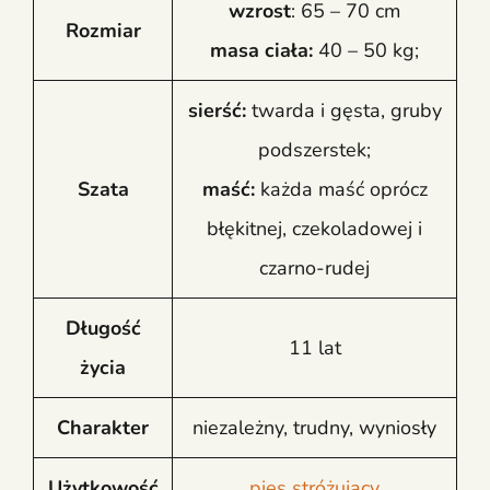
wzrost
: 65 – 70 cm
Rozmiar
masa ciała:
40 – 50 kg;
sierść:
twarda i gęsta, gruby
podszerstek;
Szata
maść:
każda maść oprócz
błękitnej, czekoladowej i
czarno-rudej
Długość
11 lat
życia
Charakter
niezależny, trudny, wyniosły
Użytkowość
pies stróżujący