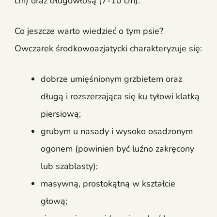
cm) oraz długowłosą (7-10 cm).
Co jeszcze warto wiedzieć o tym psie?
Owczarek środkowoazjatycki charakteryzuje się:
dobrze umięśnionym grzbietem oraz
długą i rozszerzająca się ku tyłowi klatką
piersiową;
grubym u nasady i wysoko osadzonym
ogonem (powinien być luźno zakręcony
lub szablasty);
masywną, prostokątną w kształcie
głową;