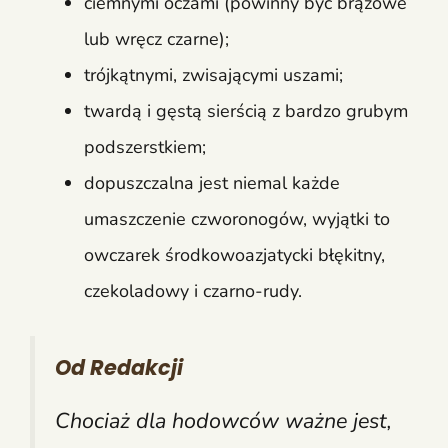
ciemnymi oczami (powinny być brązowe
lub wręcz czarne);
trójkątnymi, zwisającymi uszami;
twardą i gęstą sierścią z bardzo grubym
podszerstkiem;
dopuszczalna jest niemal każde
umaszczenie czworonogów, wyjątki to
owczarek środkowoazjatycki błękitny,
czekoladowy i czarno-rudy.
Od Redakcji
Chociaż dla hodowców ważne jest,