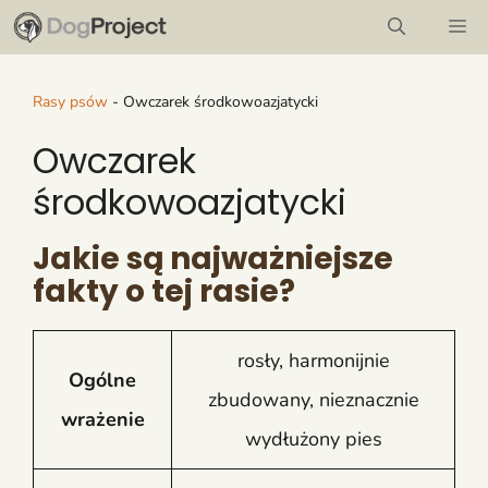
Przejdź
M
do
treści
Rasy psów
-
Owczarek środkowoazjatycki
Owczarek
środkowoazjatycki
Jakie są najważniejsze
fakty o tej rasie?
rosły, harmonijnie
Ogólne
zbudowany, nieznacznie
wrażenie
wydłużony pies