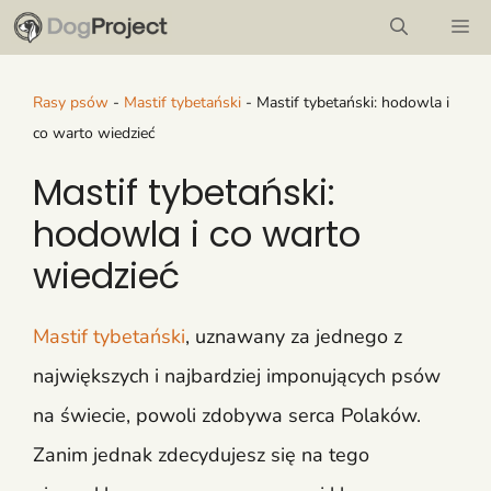
Przejdź
M
do
treści
Rasy psów
-
Mastif tybetański
-
Mastif tybetański: hodowla i
co warto wiedzieć
Mastif tybetański:
hodowla i co warto
wiedzieć
Mastif tybetański
, uznawany za jednego z
największych i najbardziej imponujących psów
na świecie, powoli zdobywa serca Polaków.
Zanim jednak zdecydujesz się na tego