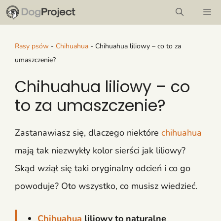
Przejdź
M
do
treści
Rasy psów
-
Chihuahua
-
Chihuahua liliowy – co to za
umaszczenie?
Chihuahua liliowy – co
to za umaszczenie?
Zastanawiasz się, dlaczego niektóre
chihuahua
mają tak niezwykły kolor sierści jak liliowy?
Skąd wziął się taki oryginalny odcień i co go
powoduje? Oto wszystko, co musisz wiedzieć.
Chihuahua
liliowy to naturalne