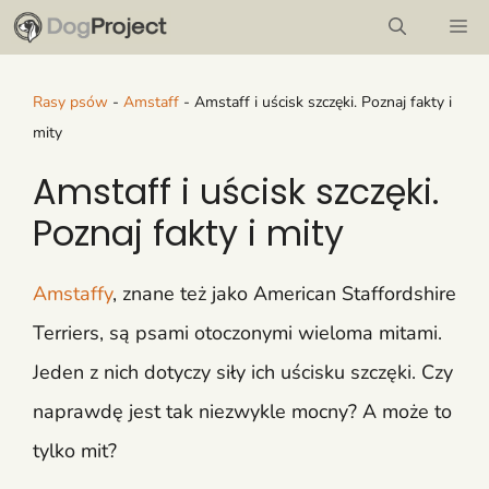
Przejdź
M
do
treści
Rasy psów
-
Amstaff
-
Amstaff i uścisk szczęki. Poznaj fakty i
mity
Amstaff i uścisk szczęki.
Poznaj fakty i mity
Amstaffy
, znane też jako American Staffordshire
Terriers, są psami otoczonymi wieloma mitami.
Jeden z nich dotyczy siły ich uścisku szczęki. Czy
naprawdę jest tak niezwykle mocny? A może to
tylko mit?