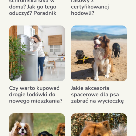
schroniska sika w
rasowy z
domu? Jak go tego
certyfikowanej
oduczyć? Poradnik
hodowli?
Czy warto kupować
Jakie akcesoria
drogie lodówki do
spacerowe dla psa
nowego mieszkania?
zabrać na wycieczkę