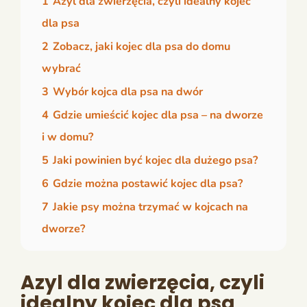
1
Azyl dla zwierzęcia, czyli idealny kojec
dla psa
2
Zobacz, jaki kojec dla psa do domu
wybrać
3
Wybór kojca dla psa na dwór
4
Gdzie umieścić kojec dla psa – na dworze
i w domu?
5
Jaki powinien być kojec dla dużego psa?
6
Gdzie można postawić kojec dla psa?
7
Jakie psy można trzymać w kojcach na
dworze?
Azyl dla zwierzęcia, czyli
idealny kojec dla psa