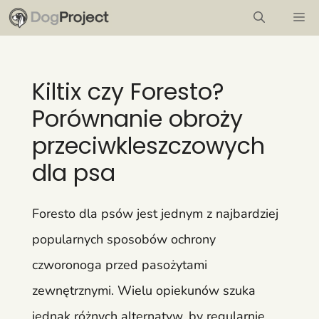
Przejdź
M
do
treści
Kiltix czy Foresto?
Porównanie obroży
przeciwkleszczowych
dla psa
Foresto dla psów jest jednym z najbardziej
popularnych sposobów ochrony
czworonoga przed pasożytami
zewnętrznymi. Wielu opiekunów szuka
jednak różnych alternatyw, by regularnie