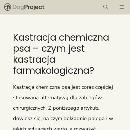
Przejdź
M
do
treści
Kastracja chemiczna
psa – czym jest
kastracja
farmakologiczna?
Kastracja chemiczna psa jest coraz częściej
stosowaną alternatywą dla zabiegów
chirurgicznych. Z poniższego artykułu
dowiesz się, na czym dokładnie polega i w
jakich sytuacjach warto ją rozważyć.