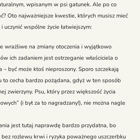
aturalnym, wpisanym w psi gatunek. Ale po co
ć? Oto najważniejsze kwestie, których musisz mieć
 uczynić wspólne życie łatwiejszym:
nie wrażliwe na zmiany otoczenia i wyjątkowo
ków ich zadaniem jest ostrzeganie właściciela o
ia – być może ktoś nieproszony. Sporo szczekają
u to cecha bardzo pożądana, gdyż w ten sposób
 zwierzyny. Psu, który przez większość życia
wych” (i był za to nagradzany!), nie można nagle
ekania jest tutaj naprawdę bardzo przydatna, bo
m bez rozlewu krwi i ryzyka poważnego uszczerbku