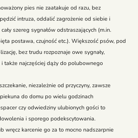
ważony pies nie zaatakuje od razu, bez
epędzić intruza, oddalić zagrożenie od siebie i
 cały szereg sygnałów odstraszających (m.in.
pięta postawa, czujność etc.). Większość psów, pod
lizację, bez trudu rozpoznaje owe sygnały,
 i także najczęściej dąży do polubownego
 szczekanie, niezależnie od przyczyny, zawsze
 opiekuna do domu po wielu godzinach
spacer czy odwiedziny ulubionych gości to
wolenia i sporego podekscytowania.
ub wręcz karcenie go za to mocno nadszarpnie