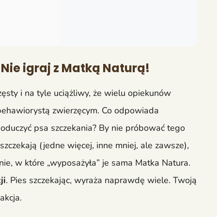
Nie igraj z Matką Naturą!
sty i na tyle uciążliwy, że wielu opiekunów
 behawiorystą zwierzęcym. Co odpowiada
ak oduczyć psa szczekania? By nie próbować tego
szczekają (jedne więcej, inne mniej, ale zawsze),
nie, w które „wyposażyła” je sama Matka Natura.
ji
. Pies szczekając, wyraża naprawdę wiele. Twoją
akcja.