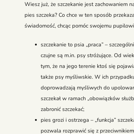
Wiesz już, że szczekanie jest zachowaniem n
pies szczeka? Co chce w ten sposób przekaza
świadomość, chcąc pomóc swojemu pupilowi i
szczekanie to psia „praca” – szczegól
czujne są m.in. psy stróżujące. Od wie
tym, że na jego terenie ktoś się pojaw
także psy myśliwskie. W ich przypadk
doprowadzają myśliwych do upolowanej
szczekał w ramach „obowiązków służbo
zabronić szczekać;
pies grozi i ostrzega – „funkcja” szcz
pozwala rozprawić się z przeciwnikie