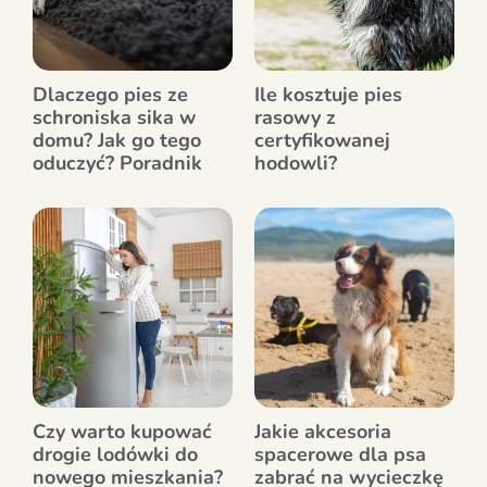
Dlaczego pies ze
Ile kosztuje pies
schroniska sika w
rasowy z
domu? Jak go tego
certyfikowanej
oduczyć? Poradnik
hodowli?
Czy warto kupować
Jakie akcesoria
drogie lodówki do
spacerowe dla psa
nowego mieszkania?
zabrać na wycieczkę