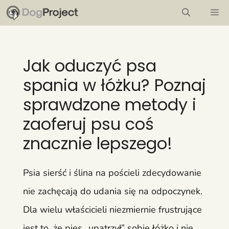
Przejdź
M
do
treści
Jak oduczyć psa
spania w łóżku? Poznaj
sprawdzone metody i
zaoferuj psu coś
znacznie lepszego!
Psia sierść i ślina na pościeli zdecydowanie
nie zachęcają do udania się na odpoczynek.
Dla wielu właścicieli niezmiernie frustrujące
jest to, że pies „upatrzył” sobie łóżko i nie