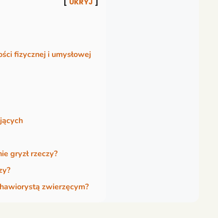
UKRYJ
ści fizycznej i umysłowej
jących
ie gryzł rzeczy?
zy?
ehawiorystą zwierzęcym?