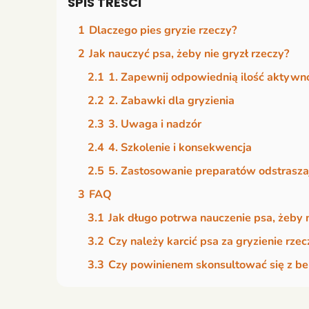
SPIS TREŚCI
1
Dlaczego pies gryzie rzeczy?
2
Jak nauczyć psa, żeby nie gryzł rzeczy?
2.1
1. Zapewnij odpowiednią ilość aktywno
2.2
2. Zabawki dla gryzienia
2.3
3. Uwaga i nadzór
2.4
4. Szkolenie i konsekwencja
2.5
5. Zastosowanie preparatów odstrasza
3
FAQ
3.1
Jak długo potrwa nauczenie psa, żeby n
3.2
Czy należy karcić psa za gryzienie rzec
3.3
Czy powinienem skonsultować się z b