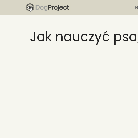
Przejdź
do
treści
Jak nauczyć psa,