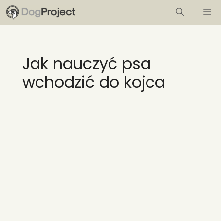
Przejdź
M
do
treści
Jak nauczyć psa
wchodzić do kojca