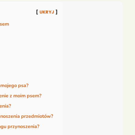
UKRYJ
psem
a mojego psa?
enie z moim psem?
enia?
ynoszenia przedmiotów?
ngu przynoszenia?