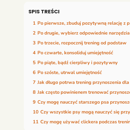
SPIS TREŚCI
1
Po pierwsze, zbuduj pozytywną relację z 
2
Po drugie, wybierz odpowiednie narzędzia
3
Po trzecie, rozpocznij trening od podstaw
4
Po czwarte, konsoliduj umiejętność
5
Po piąte, bądź cierpliwy i pozytywny
6
Po szóste, utrwal umiejętność
7
Jak długo potrwa trening przynoszenia dl
8
Jak często powinienem trenować przynosz
9
Czy mogę nauczyć starszego psa przynosz
10
Czy wszystkie psy mogą nauczyć się prz
11
Czy mogę używać clickera podczas treni