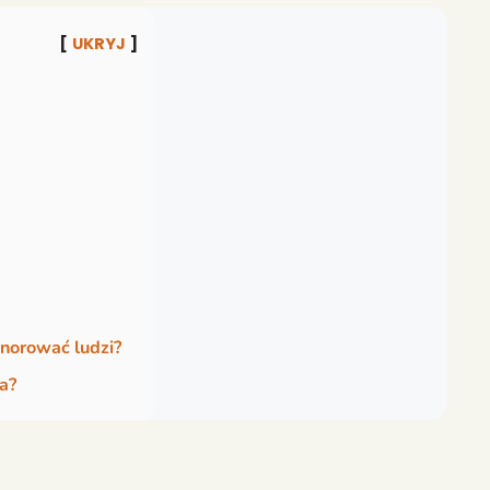
UKRYJ
gnorować ludzi?
a?