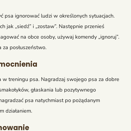
yć psa ignorować ludzi w określonych sytuacjach.
 jak „siedź” i „zostaw”. Następnie przenieś
reagować na obce osoby, używaj komendy „ignoruj”.
sa za posłuszeństwo.
zmocnienia
 w treningu psa. Nagradzaj swojego psa za dobre
ć smakołyków, głaskania lub pozytywnego
 nagradzać psa natychmiast po pożądanym
m działaniem.
chowanie