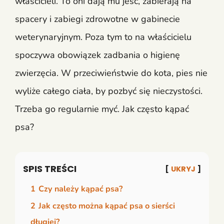
właścicieli. To oni dają mu jeść, zabierają na
spacery i zabiegi zdrowotne w gabinecie
weterynaryjnym. Poza tym to na właścicielu
spoczywa obowiązek zadbania o higienę
zwierzęcia. W przeciwieństwie do kota, pies nie
wyliże całego ciała, by pozbyć się nieczystości.
Trzeba go regularnie myć. Jak często kąpać
psa?
SPIS TREŚCI
UKRYJ
1
Czy należy kąpać psa?
2
Jak często można kąpać psa o sierści
długiej?