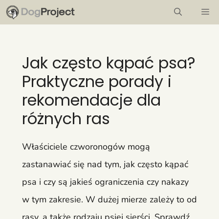
Przejdź
M
do
treści
Jak często kąpać psa?
Praktyczne porady i
rekomendacje dla
różnych ras
Właściciele czworonogów mogą
zastanawiać się nad tym, jak często kąpać
psa i czy są jakieś ograniczenia czy nakazy
w tym zakresie. W dużej mierze zależy to od
rasy, a także rodzaju psiej sierści. Sprawdź