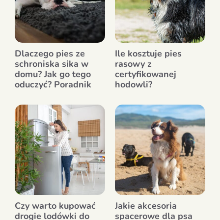
Dlaczego pies ze
Ile kosztuje pies
schroniska sika w
rasowy z
domu? Jak go tego
certyfikowanej
oduczyć? Poradnik
hodowli?
Czy warto kupować
Jakie akcesoria
drogie lodówki do
spacerowe dla psa