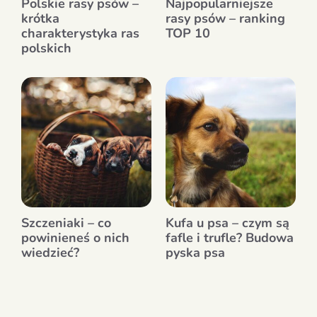
Polskie rasy psów –
Najpopularniejsze
krótka
rasy psów – ranking
charakterystyka ras
TOP 10
polskich
Szczeniaki – co
Kufa u psa – czym są
powinieneś o nich
fafle i trufle? Budowa
wiedzieć?
pyska psa