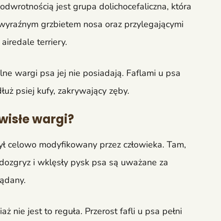
 odwrotnością jest grupa dolichocefaliczna, która
, wyraźnym grzbietem nosa oraz przylegającymi
airedale terriery.
e wargi psa jej nie posiadają. Faflami u psa
łuż psiej kufy, zakrywający zęby.
bwisłe wargi?
ł celowo modyfikowany przez człowieka. Tam,
zodozgryz i wklęsły pysk psa są uważane za
ądany.
ż nie jest to reguła. Przerost fafli u psa pełni