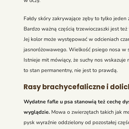
w oczy.
Fałdy skóry zakrywające zęby to tylko jeden 
Bardzo ważną częścią trzewioczaszki jest też t
Jej kolor może występować w odcieniach cza
jasnoróżowawego. Wielkość psiego nosa w sto
Istnieje mit mówiący, że suchy nos wskazuje 
to stan permanentny, nie jest to prawdą.
Rasy brachycefaliczne i doli
Wydatne fafle u psa stanowią też cechę dy
wyglądzie.
Mowa o zwierzętach takich jak mo
pysk wyraźnie oddzielony od pozostałej częśc