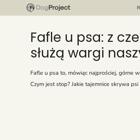
Przejdź
do
treści
Fafle u psa: z c
służą wargi nasz
Fafle u psa to, mówiąc najprościej, górne 
Czym jest stop? Jakie tajemnice skrywa ps