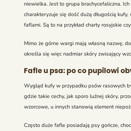
niewielka. Jest to grupa brachycefaliczna. Ich
charakteryzuje się dość dużą długością kufy
faflami. Są to na przykład charty rosyjskie czy 
Mimo że górne wargi mają własną nazwę, doln
określa się więc nadmiar skóry zwisający wzd
Fafle u psa: po co pupilowi o
Wygląd kufy w przypadku psów rasowych by
gdzie takie cechy, jak sporo luźnej skóry, pr
wzorcowe, u innych stanowią element niepoż
Często duże fafle posiadają psy gończe, chocia