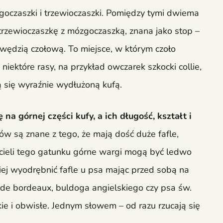
zgoczaszki i trzewioczaszki. Pomiędzy tymi dwiema
y trzewioczaszkę z mózgoczaszką, znana jako stop –
ędzią czołową. To miejsce, w którym czoło
 niektóre rasy, na przykład owczarek szkocki collie,
ą się wyraźnie wydłużoną kufą.
 na górnej części kufy, a ich długość, kształt i
ów są znane z tego, że mają dość duże fafle,
cieli tego gatunku górne wargi mogą być ledwo
iej wyodrębnić fafle u psa mając przed sobą na
 de bordeaux, buldoga angielskiego czy psa św.
żkie i obwisłe. Jednym słowem – od razu rzucają się