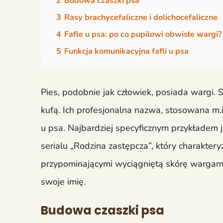
2
Budowa czaszki psa
3
Rasy brachycefaliczne i dolichocefaliczne
4
Fafle u psa: po co pupilowi obwisłe wargi?
5
Funkcja komunikacyjna fafli u psa
Pies, podobnie jak człowiek, posiada wargi.
kufą. Ich profesjonalna nazwa, stosowana m.i
u psa. Najbardziej specyficznym przykładem j
serialu „Rodzina zastępcza”, który charakter
przypominającymi wyciągniętą skórę wargami
swoje imię.
Budowa czaszki psa