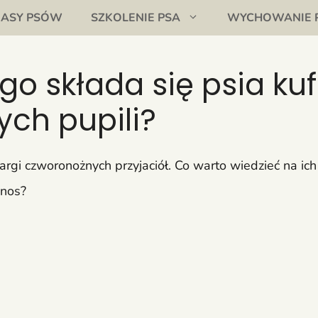
RASY PSÓW
SZKOLENIE PSA
WYCHOWANIE 
zego składa się psia k
ych pupili?
wargi czworonożnych przyjaciół. Co warto wiedzieć na i
i nos?