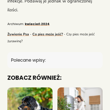
infekcje. Podawaj je jednak w ograniczonej
ilości.
Archiwum:
kwiecień 2024
Żywienie Psa
-
Co pies może jeść?
-
Czy pies może jeść
żurawinę?
Polecane wpisy:
ZOBACZ RÓWNIEŻ: