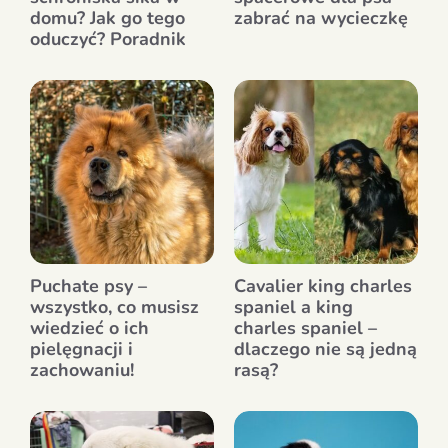
domu? Jak go tego
zabrać na wycieczkę
oduczyć? Poradnik
Puchate psy –
Cavalier king charles
wszystko, co musisz
spaniel a king
wiedzieć o ich
charles spaniel –
pielęgnacji i
dlaczego nie są jedną
zachowaniu!
rasą?