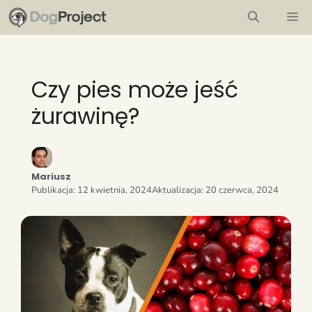
Przejdź
M
do
treści
Czy pies może jeść
żurawinę?
Mariusz
Publikacja:
12 kwietnia, 2024
Aktualizacja:
20 czerwca, 2024