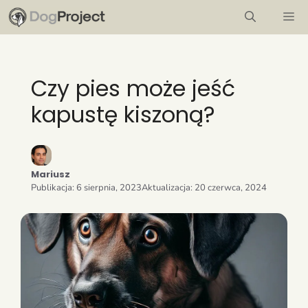
Przejdź
M
do
treści
Czy pies może jeść
kapustę kiszoną?
Mariusz
Publikacja:
6 sierpnia, 2023
Aktualizacja:
20 czerwca, 2024