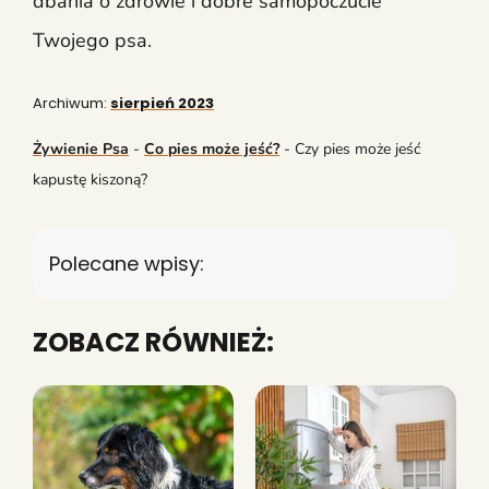
dbania o zdrowie i dobre samopoczucie
Twojego psa.
Archiwum:
sierpień 2023
Żywienie Psa
-
Co pies może jeść?
-
Czy pies może jeść
kapustę kiszoną?
Polecane wpisy:
ZOBACZ RÓWNIEŻ: